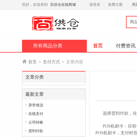
您好，欢迎来到
百供仓在线商城
请登录
免费注册
关
商
所有商品分类
首页
付费资讯

首页
>
支付方式
>
文章内容
文章分类
最新文章
异常情况

选择货到付款，在
在线支付

公司转账

POS机刷卡：目
货到付款

POS机刷卡，支付时