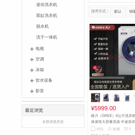
迷你洗衣机
排序方式：
默认
销
双缸洗衣机
脱水机
洗干一体机
电视
空调
冰箱
饮水设备
影音
¥5999.00
最近浏览
格力（GREE）8公斤洗衣
全部浏览历史
体滚筒大容量洗涤 中途添衣1
音节能
8公斤变频洗烘一体


对比
收藏
0
洗涤 中途添衣1400转 静