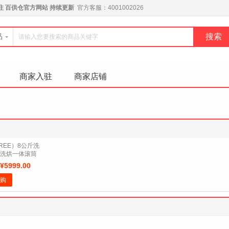
注
百供仓官方网站
持续更新
官方客服：4001002026
品
商家入驻
商家店铺
REE）8公斤洗
洗烘一体滚筒
涤 中途添衣
¥5999.00
 静音节能
购