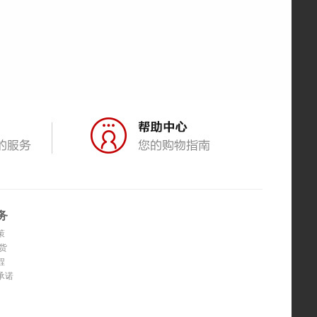
务
策
货
程
承诺