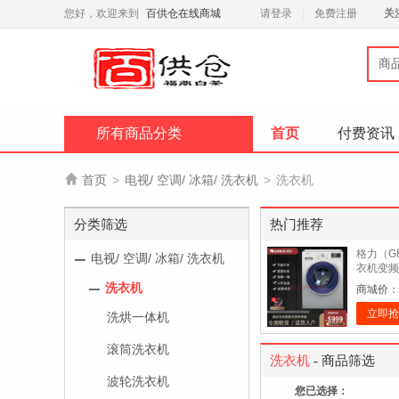
您好，欢迎来到
百供仓在线商城
请登录
免费注册
关
商
所有商品分类
首页
付费资讯

首页
>
电视/ 空调/ 冰箱/ 洗衣机
>
洗衣机
分类筛选
热门推荐
格力（G
电视/ 空调/ 冰箱/ 洗衣机
衣机变频
大容量洗
洗衣机
商城价：
1400转
立即抢
洗烘一体机
滚筒洗衣机
洗衣机
- 商品筛选
波轮洗衣机
您已选择：