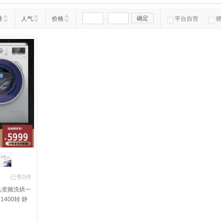
-
确定
量
人气
价格
平台自营
已售0件
机变频洗烘一
400转 静
滚筒大容量
音节能